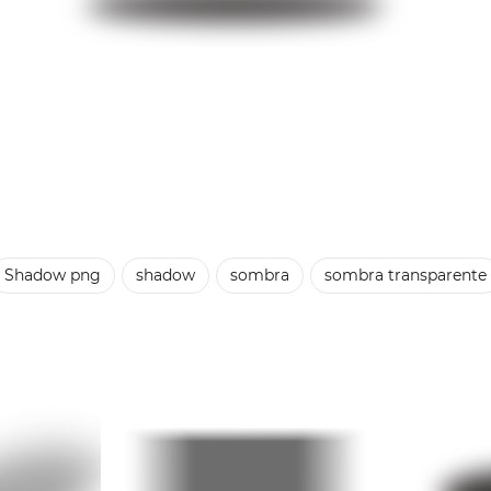
Shadow png
shadow
sombra
sombra transparente