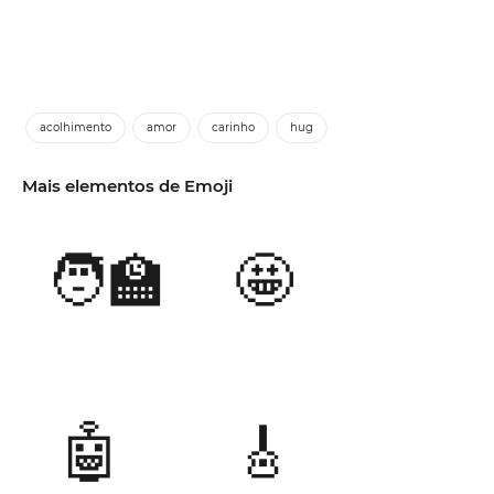
acolhimento
amor
carinho
hug
Mais elementos de Emoji
🧑‍🏫
🤩
🤖
🎸