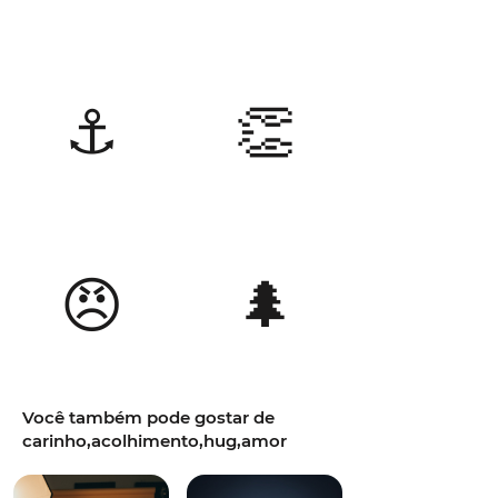
⚓
👏
😠
🌲
Você também pode gostar de
carinho,acolhimento,hug,amor