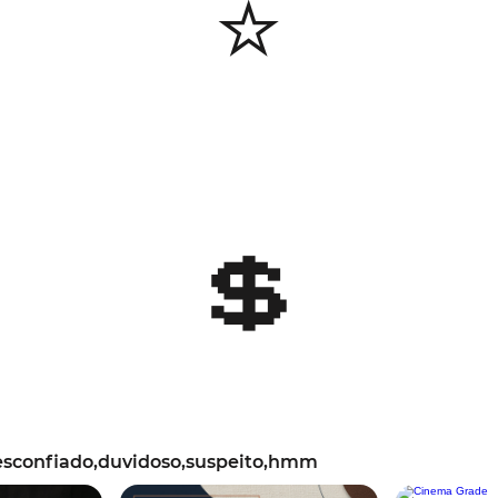
⭐
💲
esconfiado,duvidoso,suspeito,hmm