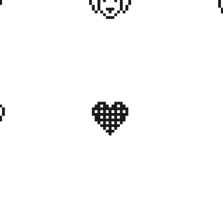

🐶

🧡