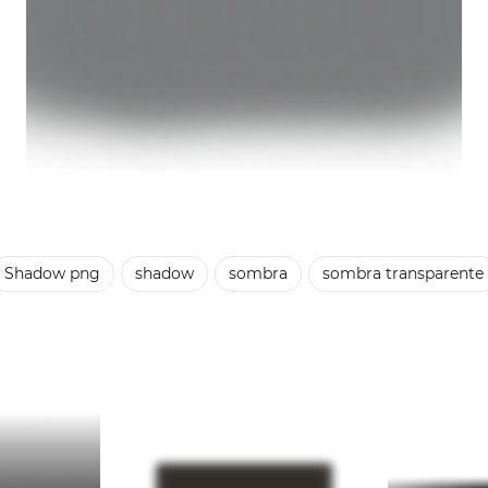
Shadow png
shadow
sombra
sombra transparente