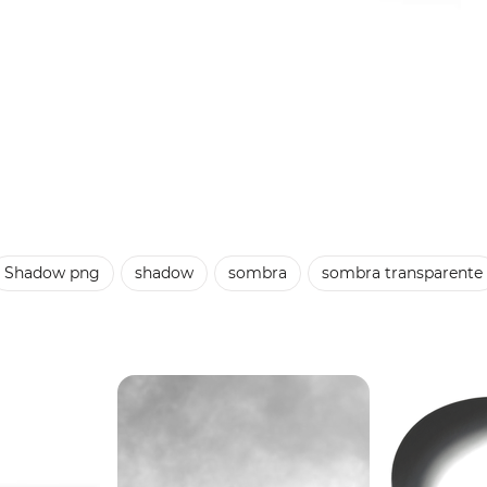
Shadow png
shadow
sombra
sombra transparente