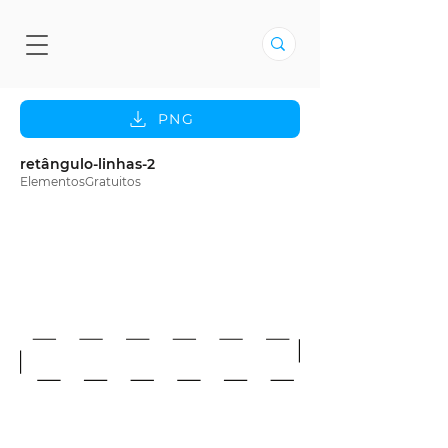
PNG
retângulo-linhas-2
ElementosGratuitos