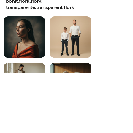
bonit,flork,flork
transparente,transparent flork