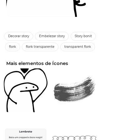
Decorar story
Embelezar story
Story bonit
flork
flork transparente
transparent flork
Mais elementos de Ícones