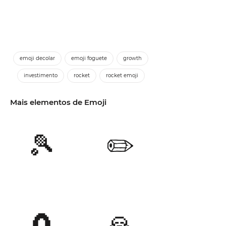
emoji decolar
emoji foguete
growth
investimento
rocket
rocket emoji
Mais elementos de Emoji
🎾
✏️
🧲
🙏