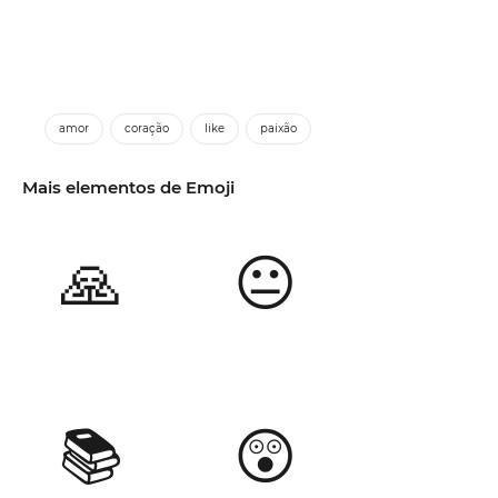
amor
coração
like
paixão
Mais elementos de Emoji
🙏
😐
📚
😲