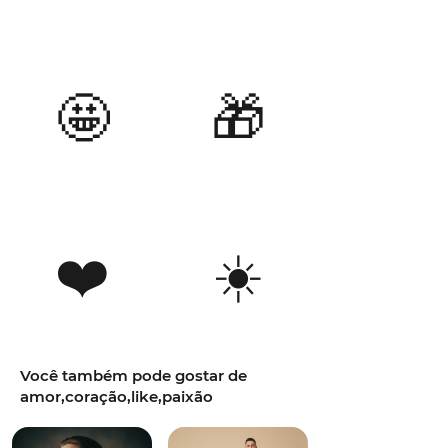
🤩
🎁
❤️
☀️
Você também pode gostar de
amor,coração,like,paixão