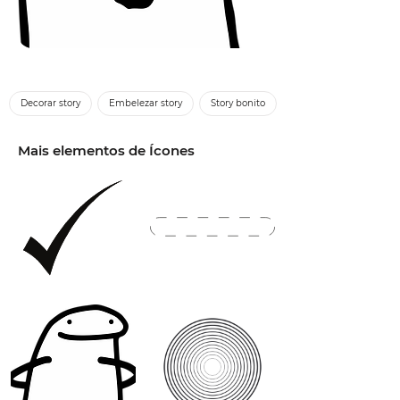
Decorar story
Embelezar story
Story bonito
Mais elementos de Ícones