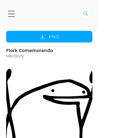
PNG
Flork Comemorando
MeuStory