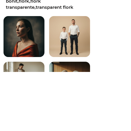
bonit,flork,flork
transparente,transparent flork