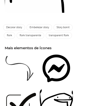
Decorar story
Embelezar story
Story bonit
flork
flork transparente
transparent flork
Mais elementos de Ícones