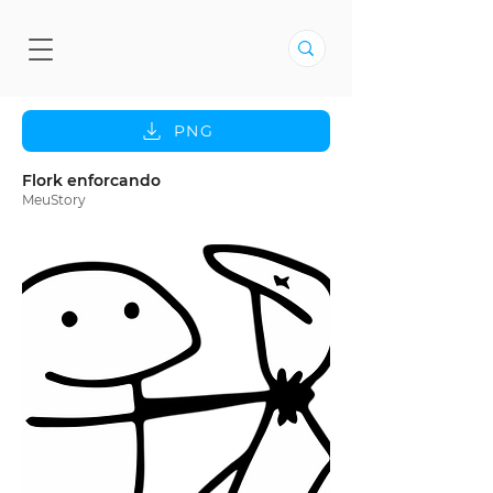
PNG
Flork enforcando
MeuStory