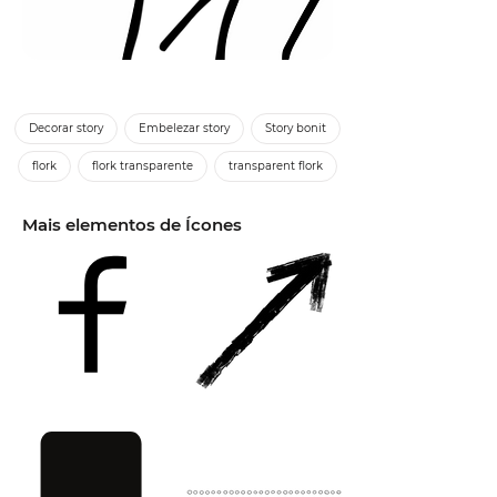
Decorar story
Embelezar story
Story bonit
flork
flork transparente
transparent flork
Mais elementos de Ícones