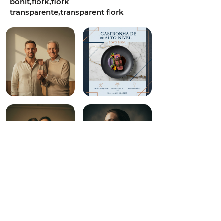
bonit,flork,flork
transparente,transparent flork