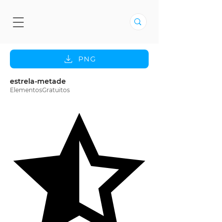
PNG
estrela-metade
ElementosGratuitos