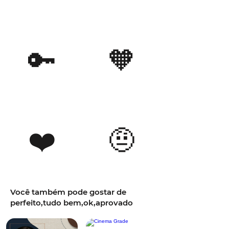
🔑
🧡
❤️
🤨
Você também pode gostar de
perfeito,tudo bem,ok,aprovado