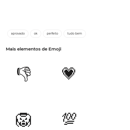
aprovado
ok
perfeito
tudo bem
Mais elementos de Emoji
👎
💗
🦁
💯