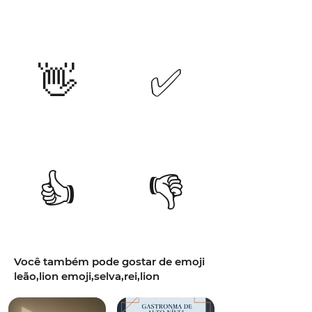
👋
✅
👍
👎
Você também pode gostar de emoji
leão,lion emoji,selva,rei,lion