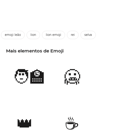
emoji leão
lion
lion emoji
rei
selva
Mais elementos de Emoji
🧑‍🏫
🥶
👑
☕