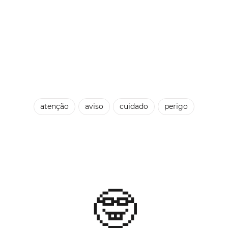
atenção
aviso
cuidado
perigo

🤓