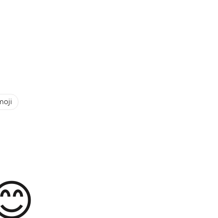
moji
😊