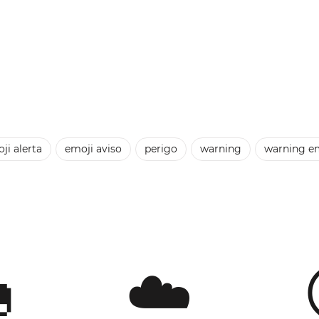
ji alerta
emoji aviso
perigo
warning
warning e

☁️