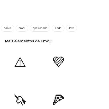
adoro
amei
apaixonado
lindo
love
Mais elementos de Emoji
⚠️
💜
🦄
🍕