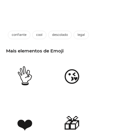
confiante
cool
descolado
legal
Mais elementos de Emoji
👌
😘
❤️
🎁