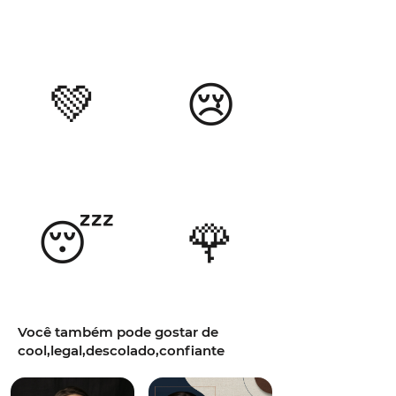
💚
😢
😴
🌹
Você também pode gostar de
cool,legal,descolado,confiante