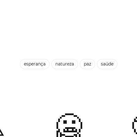
esperança
natureza
paz
saúde
️
🥶