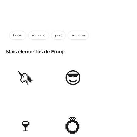
boom
impacto
pow
surpresa
Mais elementos de Emoji
🦄
😎
🍷
💍