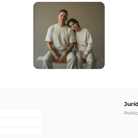
Jurí
Políti