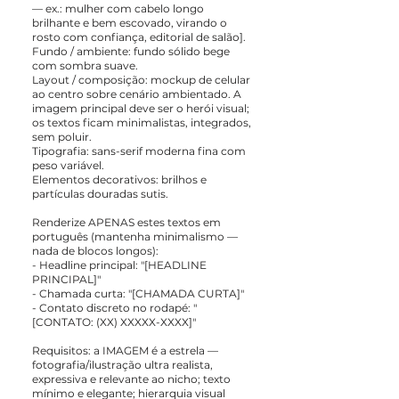
— ex.: mulher com cabelo longo
brilhante e bem escovado, virando o
rosto com confiança, editorial de salão].
Fundo / ambiente: fundo sólido bege
com sombra suave.
Layout / composição: mockup de celular
ao centro sobre cenário ambientado. A
imagem principal deve ser o herói visual;
os textos ficam minimalistas, integrados,
sem poluir.
Tipografia: sans-serif moderna fina com
peso variável.
Elementos decorativos: brilhos e
partículas douradas sutis.
Renderize APENAS estes textos em
português (mantenha minimalismo —
nada de blocos longos):
- Headline principal: "[HEADLINE
PRINCIPAL]"
- Chamada curta: "[CHAMADA CURTA]"
- Contato discreto no rodapé: "
[CONTATO: (XX) XXXXX-XXXX]"
Requisitos: a IMAGEM é a estrela —
fotografia/ilustração ultra realista,
expressiva e relevante ao nicho; texto
mínimo e elegante; hierarquia visual