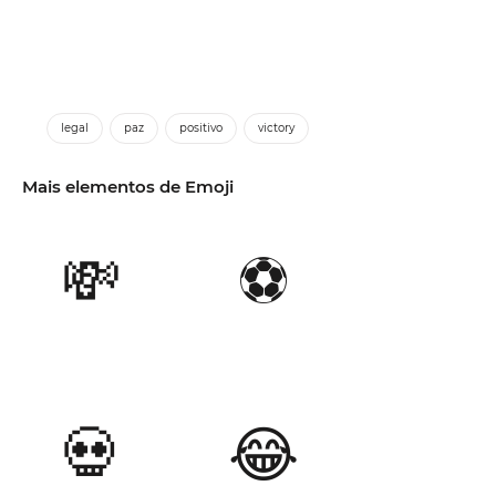
legal
paz
positivo
victory
Mais elementos de Emoji
💸
⚽
💀
😂