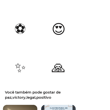
⚽
😍
✨
🙏
Você também pode gostar de
paz,victory,legal,positivo