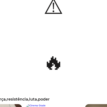
⚠️
🔥
ça,resistência,luta,poder