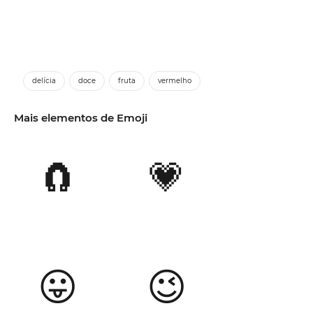
delícia
doce
fruta
vermelho
Mais elementos de Emoji
🧲
💗
😛
😉