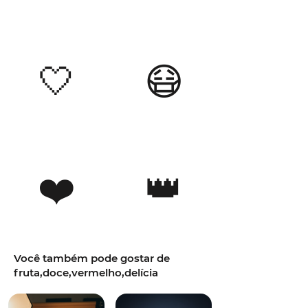
🤍
😷
❤️
👑
Você também pode gostar de
fruta,doce,vermelho,delícia