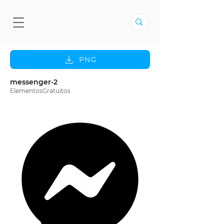
PNG
messenger-2
ElementosGratuitos