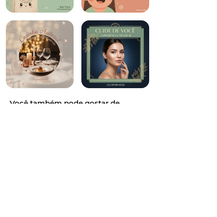
Você também pode gostar de
Joalheria,clean escandinavo,lavanda
com prata escovada,foto full-bleed
com overlay translúcido e texto
sobreposto,serif display clássica
estilo Didot,post de divulgação de
serviço,luxuoso