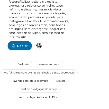
fotografia/ilustração ultra realista,
expressiva e relevante ao nicho; texto
mínimo e elegante; hierarquia visual
clara; ortografia correta em português;
acabamento profissional pronto para
Instagram e Facebook; sem watermarks,
sem logos de marcas reais, sem textos
em inglês, sem distorções tipográficas,
sem listas de serviços, sem excesso de
informação.
Copiar
Joalheria
clean escandinavo
foto full-bleed com overlay translúcido e texto sobreposto
lavanda com prata escovada
luxuoso
post de divulgação de serviço
serif display clássica estilo Didot