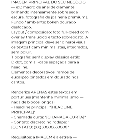
IMAGEM PRINCIPAL DO SEU NEGÓCIO
— ex.: macro de anel de diamante
brilhando intensamente sobre seda
escura, fotografia de joalheria premium].
Fundo / ambiente: bokeh dourado
desfocado.
Layout / composição: foto full-bleed com
overlay translúcido e texto sobreposto. A
imagem principal deve ser o herói visual;
os textos ficam minimalistas, integrados,
sem poluir.
Tipografia: serif display clássica estilo
Didot, com all-caps espaçada para a
headline.
Elementos decorativos: ramos de
eucalipto pintados em dourado nos
cantos.
Renderize APENAS estes textos em
português (mantenha minimalismo —
nada de blocos longos):
- Headline principal: "[HEADLINE
PRINCIPAL]"
- Chamada curta: "[CHAMADA CURTA]"
- Contato discreto no rodapé: "
[CONTATO: (XX) XXXXX-XXXX]"
Requisitos: a IMAGEM é a estrela —