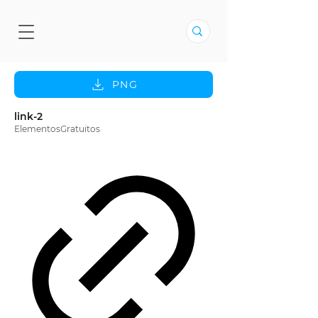
PNG
link-2
ElementosGratuitos