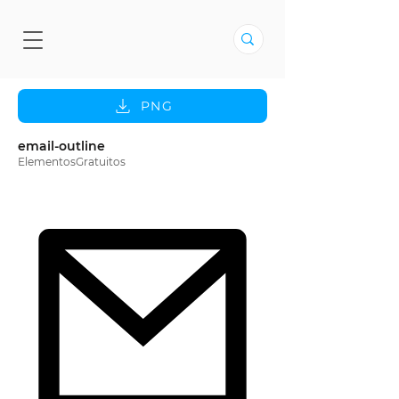
PNG
email-outline
ElementosGratuitos