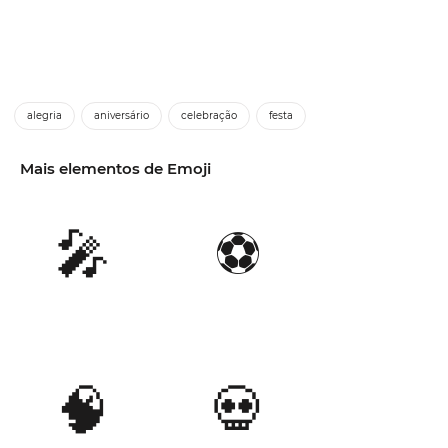
alegria
aniversário
celebração
festa
Mais elementos de Emoji
🎤
⚽
🧠
💀