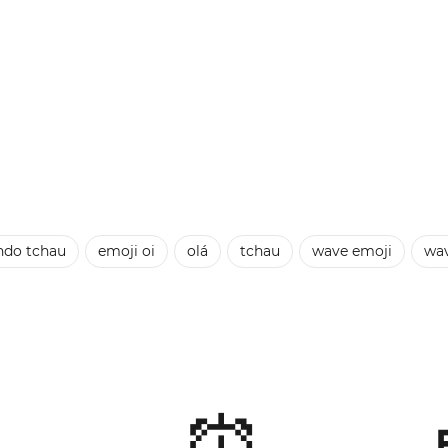
ndo tchau
emoji oi
olá
tchau
wave emoji
wa