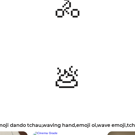
🚴
💩
oji dando tchau,waving hand,emoji oi,wave emoji,tch