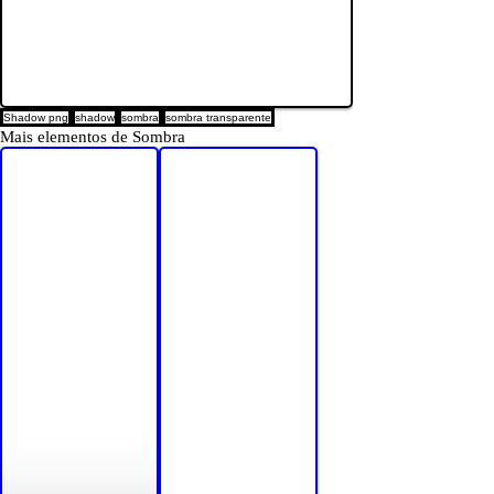
Shadow png
shadow
sombra
sombra transparente
Mais elementos de Sombra