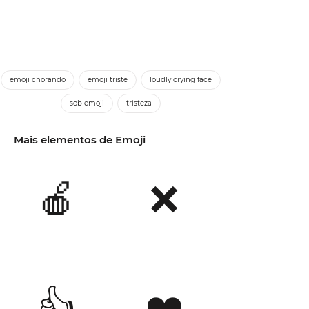
emoji chorando
emoji triste
loudly crying face
sob emoji
tristeza
Mais elementos de Emoji
🍎
❌
👍
❤️