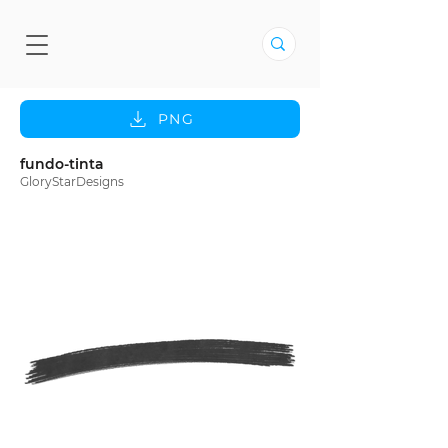
PNG
fundo-tinta
GloryStarDesigns