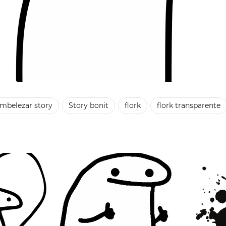
mbelezar story
Story bonit
flork
flork transparente