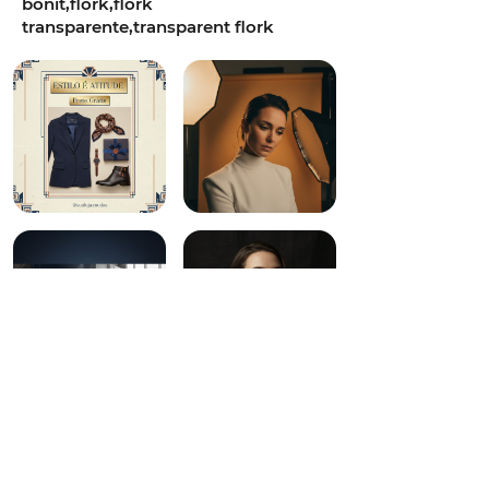
bonit,flork,flork
transparente,transparent flork