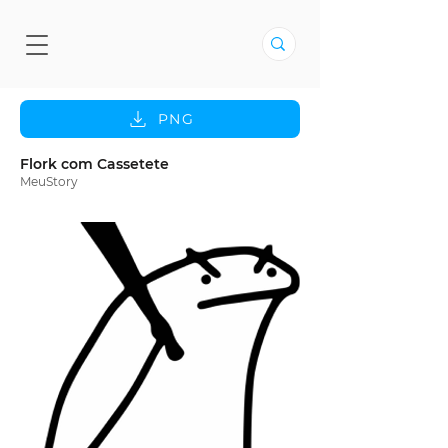
PNG
Flork com Cassetete
MeuStory