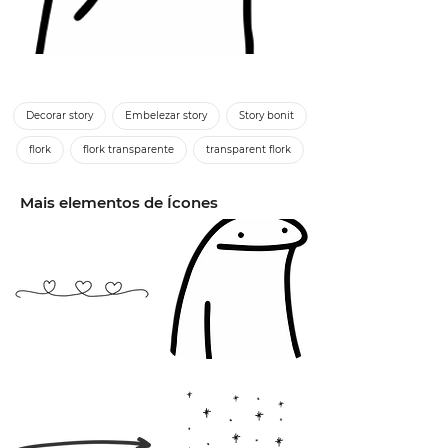
Decorar story
Embelezar story
Story bonit
flork
flork transparente
transparent flork
Mais elementos de Ícones