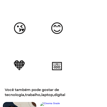
😘
😊
🧡
📅
Você também pode gostar de
tecnologia,trabalho,laptop,digital