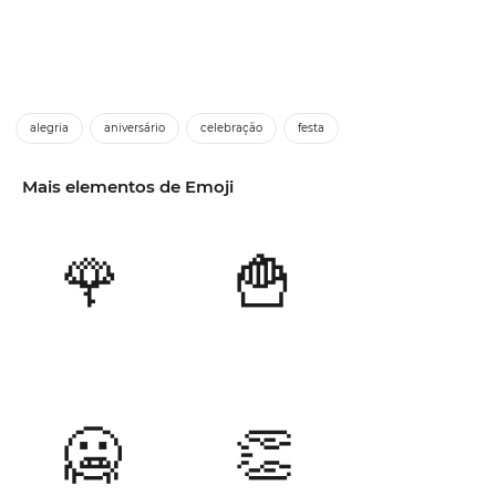
alegria
aniversário
celebração
festa
Mais elementos de Emoji
🌹
🍟
🥶
👏