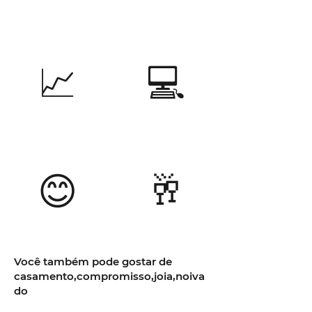
📈
💻
😊
🥂
Você também pode gostar de
casamento,compromisso,joia,noiva
do